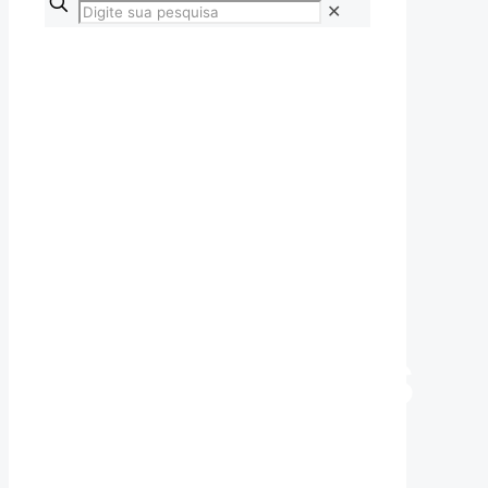
✕
Ferragens