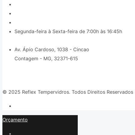
(031) 2191-8000
(31) 98216-6426
comercial9@reflextempervidros.com.br
Segunda-feira à Sexta-feira de 7:00h às 16:45h
Av. Ápio Cardoso, 1038 - Cincao
Contagem - MG, 32371-615
© 2025 Reflex Tempervidros. Todos Direitos Reservados
Orçamento