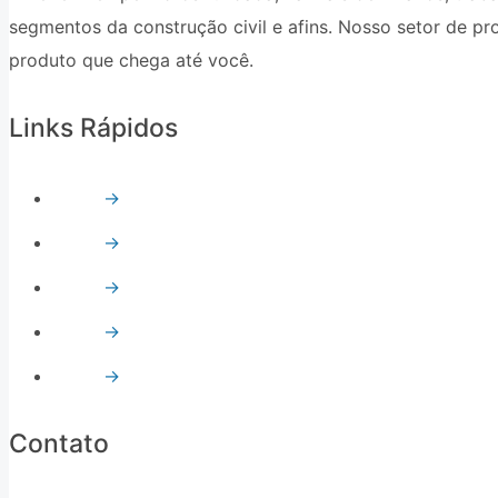
segmentos da construção civil e afins. Nosso setor de p
produto que chega até você.
Links Rápidos
→
Quem Somos
→
Vidro Temperado
→
Vidro Refletivo
→
Vidro Float
→
Espelhos
Contato