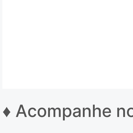
Novo site
♦ Acompanhe no