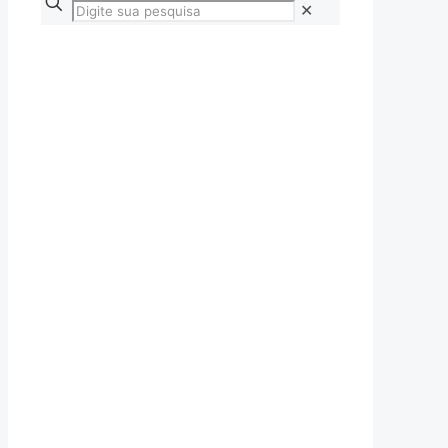
✕
Conheça
os tipos