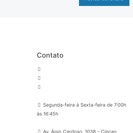
Contato
(031) 2191-8000
(31) 98216-6426
comercial9@reflextempervidros.com.br
Segunda-feira à Sexta-feira de 7:00h
às 16:45h
Av. Ápio Cardoso, 1038 - Cincao