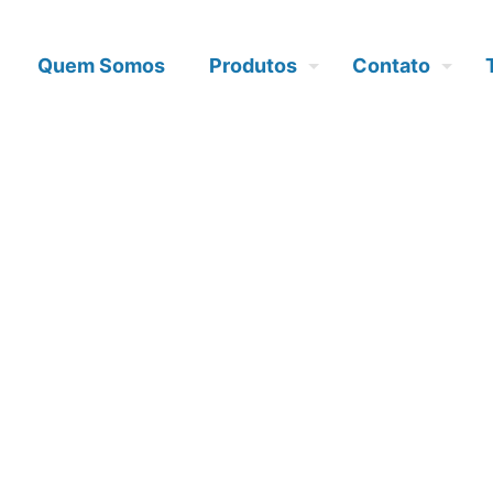
Quem Somos
Produtos
Contato
 por janelas 
ara a minha 