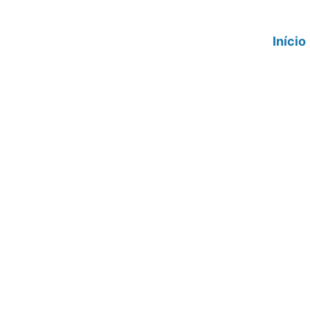
Início
Por que optar
temperados p