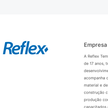
Empresa
A Reflex Tem
de 17 anos, t
desenvolvime
acompanha d
material e d
construção ci
produção con
capacitados 