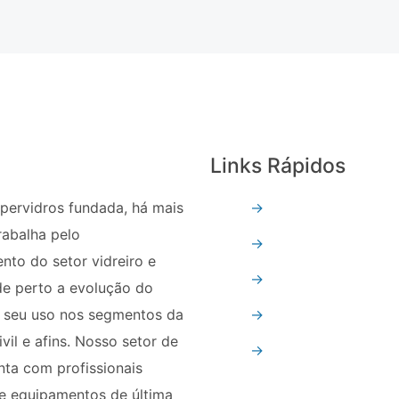
Links Rápidos
pervidros fundada, há mais
→
Quem Somos
rabalha pelo
→
Vidro Temperado
nto do setor vidreiro e
→
Vidro Refletivo
e perto a evolução do
e seu uso nos segmentos da
→
Vidro Float
vil e afins. Nosso setor de
→
Espelhos
ta com profissionais
e equipamentos de última