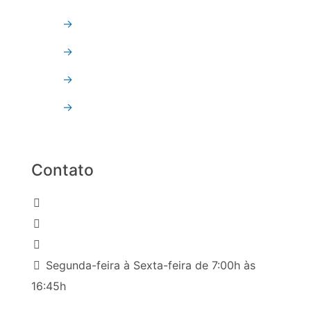
→
Vidro Temperado
→
Vidro Refletivo
→
Vidro Float
→
Espelhos
Contato
(031) 2191-8000
(31) 98216-6426
comercial9@reflextempervidros.com.br
Segunda-feira à Sexta-feira de 7:00h às
16:45h