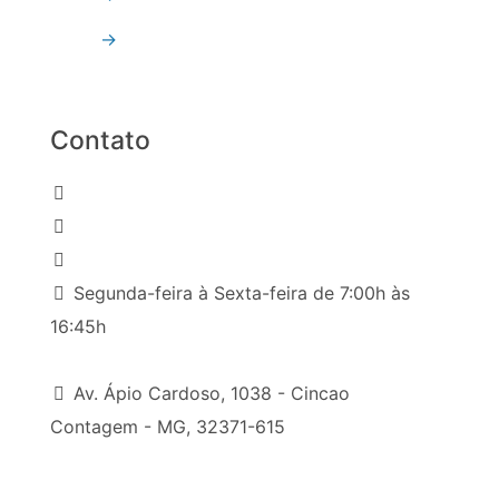
→
Espelhos
Contato
(031) 2191-8000
(31) 98216-6426
comercial9@reflextempervidros.com.br
Segunda-feira à Sexta-feira de 7:00h às
16:45h
Av. Ápio Cardoso, 1038 - Cincao
Contagem - MG, 32371-615