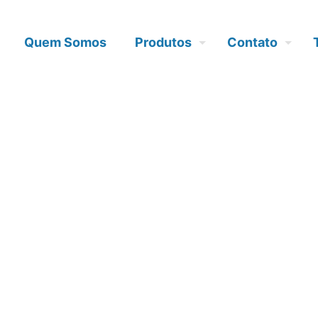
Quem Somos
Produtos
Contato
versa: enten
e processo no