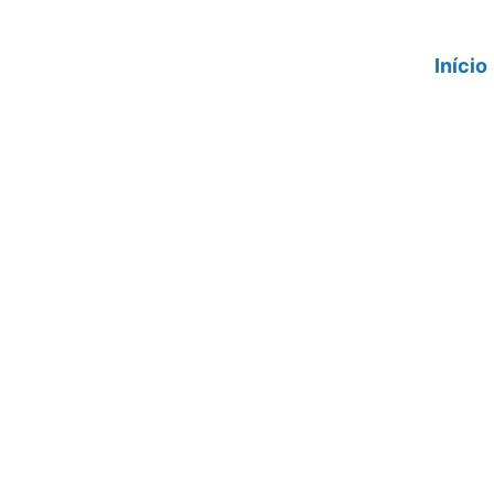
Início
Logística Re
funciona ess
vidros