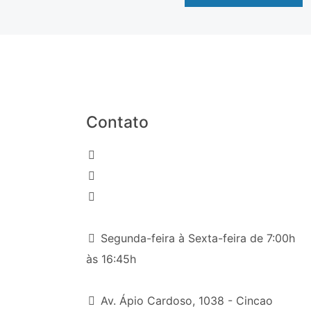
Contato
(031) 2191-8000
(31) 98216-6426
comercial9@reflextempervidros.com.br
Segunda-feira à Sexta-feira de 7:00h
às 16:45h
Av. Ápio Cardoso, 1038 - Cincao