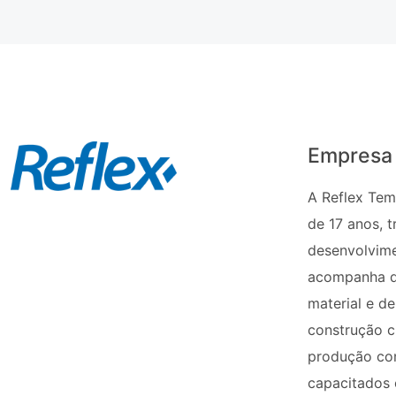
Empresa
A Reflex Tem
de 17 anos, t
desenvolvime
acompanha d
material e d
construção ci
produção con
capacitados 