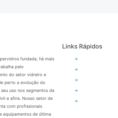
Links Rápidos
pervidros fundada, há mais
→
Quem Somos
rabalha pelo
→
Vidro Temperado
nto do setor vidreiro e
→
Vidro Refletivo
e perto a evolução do
e seu uso nos segmentos da
→
Vidro Float
vil e afins. Nosso setor de
→
Espelhos
ta com profissionais
e equipamentos de última