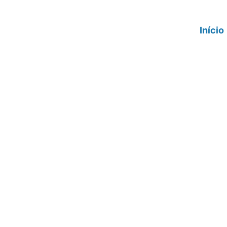
Início
Quais são os
resistentes 