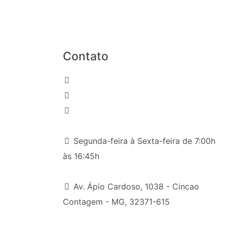
Contato
(031) 2191-8000
(31) 98216-6426
comercial9@reflextempervidros.com.br
Segunda-feira à Sexta-feira de 7:00h
às 16:45h
Av. Ápio Cardoso, 1038 - Cincao
Contagem - MG, 32371-615