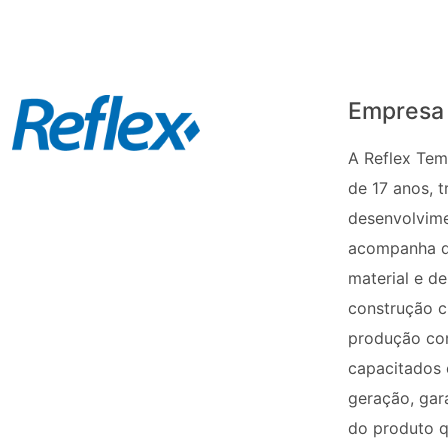
Empresa
A Reflex Tem
de 17 anos, t
desenvolvime
acompanha d
material e d
construção ci
produção con
capacitados 
geração, gar
do produto q