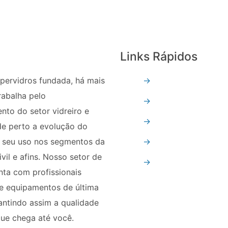
Links Rápidos
pervidros fundada, há mais
→
Quem Somos
rabalha pelo
→
Vidro Temperado
nto do setor vidreiro e
→
Vidro Refletivo
e perto a evolução do
e seu uso nos segmentos da
→
Vidro Float
vil e afins. Nosso setor de
→
Espelhos
ta com profissionais
e equipamentos de última
antindo assim a qualidade
ue chega até você.