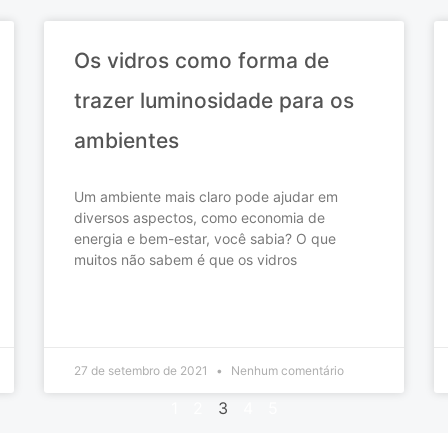
Os vidros como forma de
trazer luminosidade para os
ambientes
Um ambiente mais claro pode ajudar em
diversos aspectos, como economia de
energia e bem-estar, você sabia? O que
muitos não sabem é que os vidros
READ MORE »
27 de setembro de 2021
Nenhum comentário
1
2
3
4
5